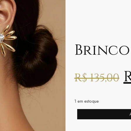
Brinco
R$
135,00
1 em estoque