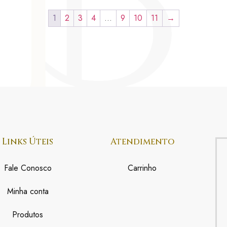
1
2
3
4
…
9
10
11
→
Links Úteis
Atendimento
Fale Conosco
Carrinho
Minha conta
Produtos