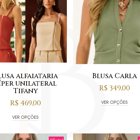
lusa alfaiataria
Blusa Carla
íper unilateral
R$
349,00
Tifany
R$
469,00
VER OPÇÕES
VER OPÇÕES