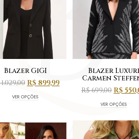
Blazer GiGI
Blazer Luxur
Carmen Steffe
1.029,00
R$
899,99
R$
699,00
R$
550,
VER OPÇÕES
VER OPÇÕES