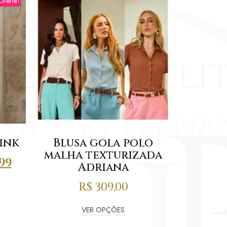
Oferta!
hink
Blusa gola polo
malha texturizada
99
Adriana
R$
309,00
VER OPÇÕES