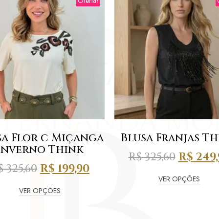
Oferta!
sa Flor c Miçanga
Blusa Franjas T
inverno Think
R$
325,60
R$
249,
$
325,60
R$
199,90
VER OPÇÕES
VER OPÇÕES