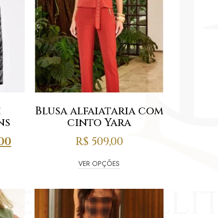
i
Blusa alfaiataria com
ns
cinto Yara
00
R$
509,00
VER OPÇÕES