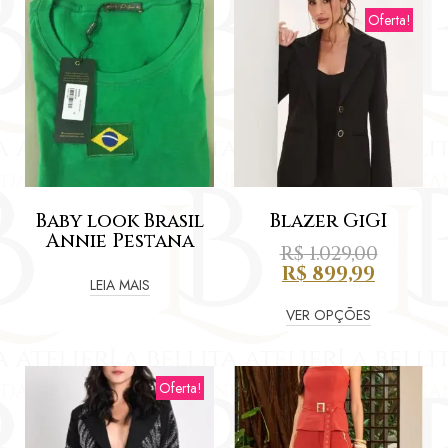
Oferta!
Baby look Brasil
Blazer GiGI
Annie Pestana
R$
1.029,00
R$
899,99
LEIA MAIS
VER OPÇÕES
Oferta!