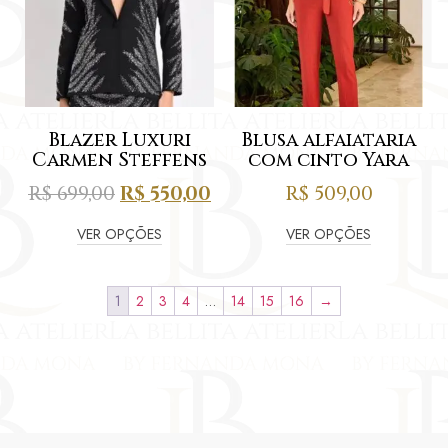
Blazer Luxuri
Blusa alfaiataria
Carmen Steffens
com cinto Yara
R$
699,00
R$
550,00
R$
509,00
VER OPÇÕES
VER OPÇÕES
1
2
3
4
…
14
15
16
→