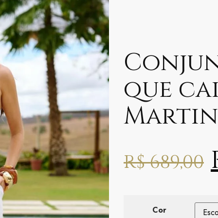
Conju
que ca
Martin
R$
689,00
Cor