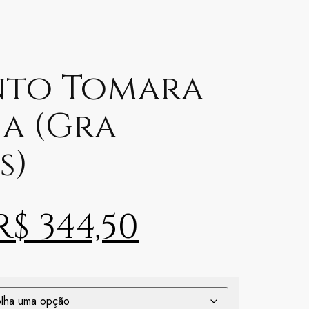
nto Tomara
ia (Gra
s)
R$
344,50