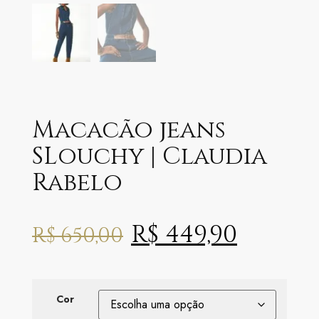
Macacão jeans
SLouchy | Claudia
Rabelo
R$
449,90
R$
650,00
Cor