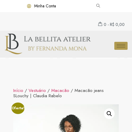
Minha Conta
0
-
R$
0,00
Início
/
Vestuário
/
Macacão
/ Macacão jeans
SLouchy | Claudia Rabelo
Oferta!