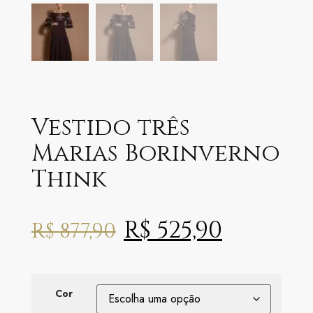
Vestido três
Marias Borinverno
Think
R$
525,90
R$
877,90
Cor