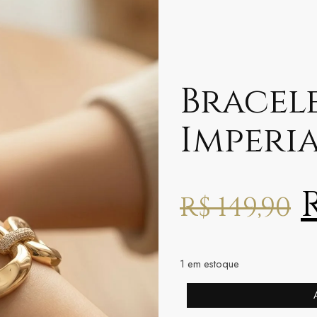
Bracel
Imperi
R$
149,90
1 em estoque