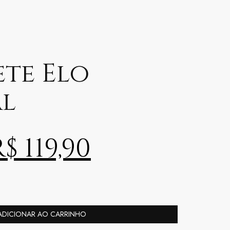
ete Elo
al
R$
119,90
ADICIONAR AO CARRINHO